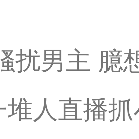
骚扰男主 臆
一堆人直播抓