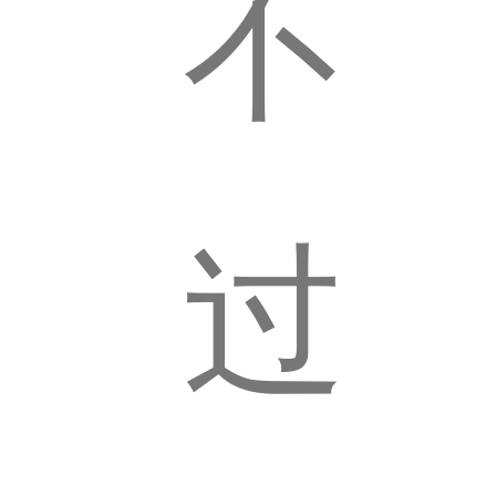
黄
不
昏
过
恋