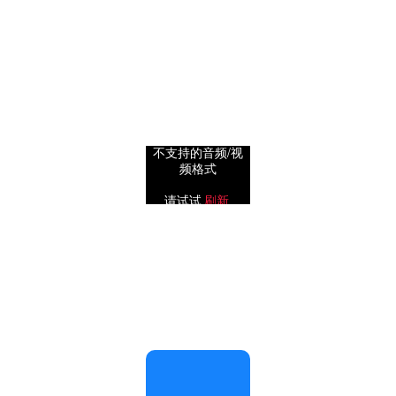
不支持的音频/视
频格式
0.5x
1x
请试试
刷新
2x