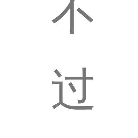
黄
不
昏
过
恋