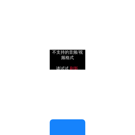
不支持的音频/视
频格式
0.5x
1x
请试试
刷新
2x